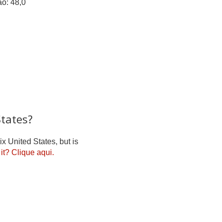
ão: 48,0
States?
ix United States, but is
it?
Clique aqui.