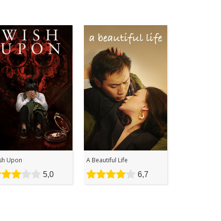
sh Upon
A Beautiful Life
5,0
6,7