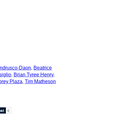
ndrusco-Daon
,
Beatrice
iglio
,
Brian Tyree Henry
,
rey Plaza
,
Tim Matheson