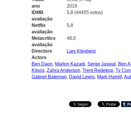
ano
2019
IDMB
5,8 (44455 votos)
avaliação
Netflix
5,8
avaliação
Metacritics
48,0
avaliação
Directors
Lars Klevberg
Actors
Ben Daon
,
Marlon Kazadi
,
Serge Jaswal
,
Ben A
Kitsos
,
Zahra Anderson
,
Trent Redekop
,
Ty Cons
Gabriel Bateman
,
David Lewis
,
Mark Hamill
,
Aub