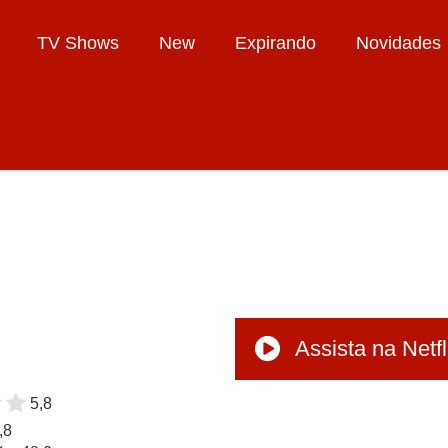
TV Shows
New
Expirando
Novidades
Assista na Netfl
5,8
,8