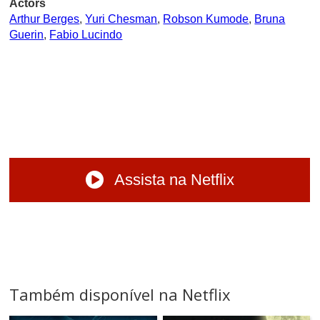
Actors
Arthur Berges
,
Yuri Chesman
,
Robson Kumode
,
Bruna
Guerin
,
Fabio Lucindo
Assista na Netflix
Também disponível na Netflix